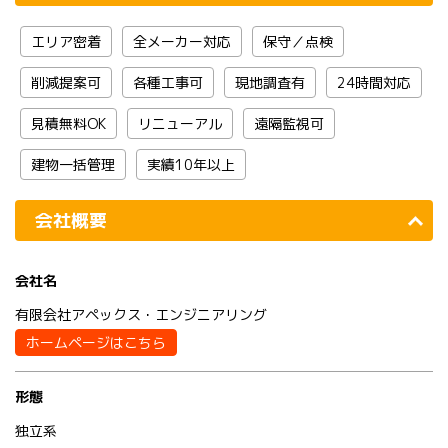
エリア密着
全メーカー対応
保守／点検
削減提案可
各種工事可
現地調査有
24時間対応
見積無料OK
リニューアル
遠隔監視可
建物一括管理
実績10年以上
会社概要
会社名
有限会社アペックス・エンジニアリング
ホームページはこちら
形態
独立系