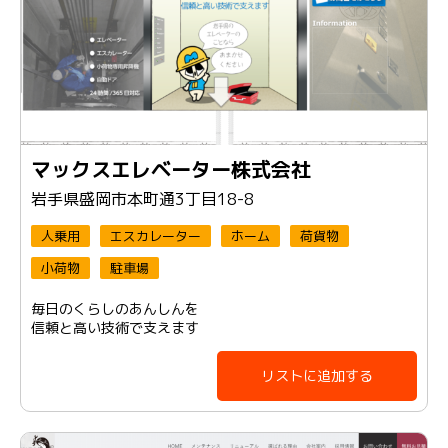
マックスエレベーター株式会社
岩手県盛岡市本町通3丁目18-8
人乗用
エスカレーター
ホーム
荷貨物
小荷物
駐車場
毎日のくらしのあんしんを
信頼と高い技術で支えます
リストに追加する