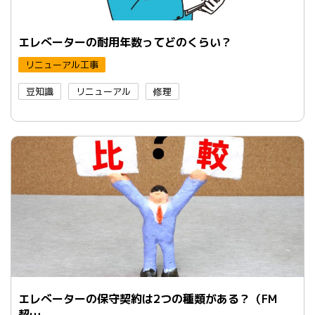
エレべーターの耐用年数ってどのくらい？
リニューアル工事
豆知識
リニューアル
修理
エレべーターの保守契約は2つの種類がある？（FM
契…