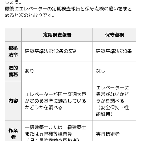
しょう。
最後にエレベーターの定期検査報告と保守点検の違いをまと
めると次のとおりです。
定期検査報告
保守点検
根拠
建築基準法第12条の3項
建築基準法第8条
法令
法的
あり
なし
義務
エレベーターに
エレベーターが国土交通大臣
異常がないかど
内容
が定める基準に適合している
うかを調べる
かどうかを調べる
（安全保持・性
能維持）
一級建築士または二級建築士
作業
または昇降機等検査員
専門技術者
者
（旧：昇降機検査資格者）