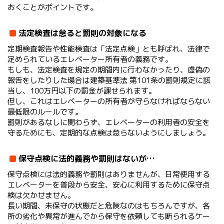
おくことがポイントです。
法定検査は怠ると罰則の対象になる
定期検査報告や性能検査は「法定点検」とも呼ばれ、法律で
定められているエレベーター所有者の義務です。
もしも、法定検査を規定の期間内に行わなかったり、虚偽の
報告をしたりした場合は​​建築基準法 第101条の罰則規定に該
当し、100万円以下の罰金が課せられます。
但し、これはエレベーターの所有者が守らなければならない
最低限のルールです。
罰則があるなしに関わらず、エレベーターの利用者の安全を
守るためにも、定期的な点検は怠らないようにしましょう。
保守点検に法的義務や罰則はないが…
保守点検には法的義務や罰則はありませんが、日常使用する
エレベーターを普段から安全、安心に利用するために保守点
検は欠かせません。
長い期間、未保守の状態だと危険なのはもちろんですが、各
所の劣化や異常が進んでから保守を依頼しても断られるケー