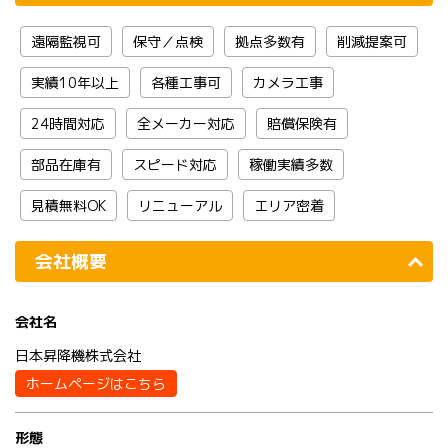
遠隔監視可
保守／点検
拠点多数有
削減提案可
実績10年以上
各種工事可
カメラ工事
24時間対応
全メーカー対応
賠償保険有
部品在庫有
スピード対応
稼働実績多数
見積無料OK
リニューアル
エリア密着
会社概要
会社名
日本昇降機株式会社
ホームページはこちら
形態