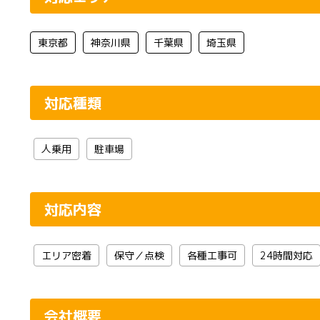
東京都
神奈川県
千葉県
埼玉県
対応種類
人乗用
駐車場
対応内容
エリア密着
保守／点検
各種工事可
24時間対応
会社概要