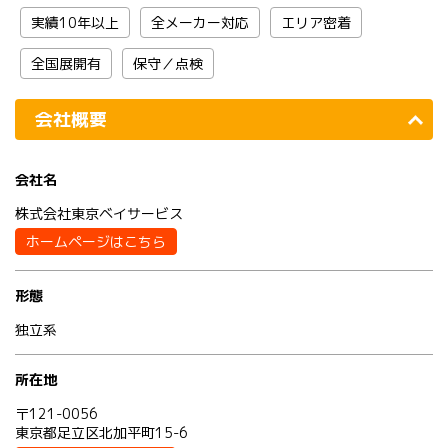
実績10年以上
全メーカー対応
エリア密着
全国展開有
保守／点検
会社概要
会社名
株式会社東京ベイサービス
ホームページはこちら
形態
独立系
所在地
〒121-0056
東京都足立区北加平町15-6